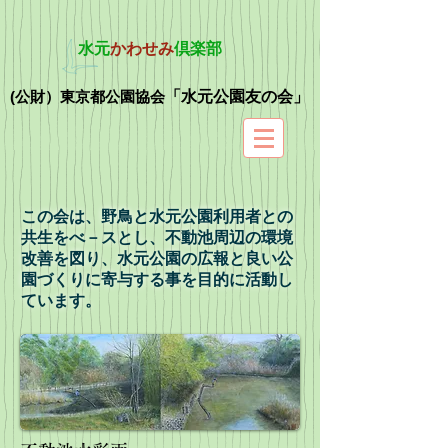
水元
かわせみ
倶楽部
(公財）東京都公園協会
「水元公園友の会」
この会は、野鳥と水元公園利用者との
共生をべ－スとし、不動池周辺の環境
改善を図り、水元公園の広報と良い公
園づくりに寄与する事を目的に活動し
ています。