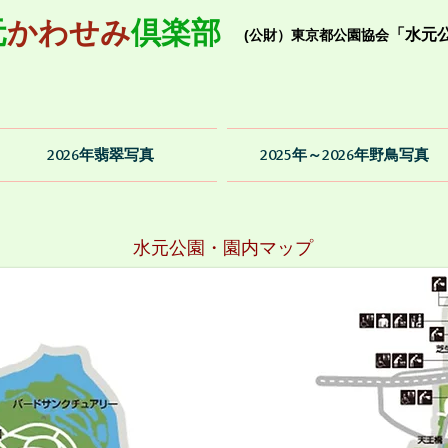
元
かわせみ
倶楽部
「水元
(公財）東京都公園協会
2026年翡翠写真
2025年～2026年野鳥写真
水元公園・園内マップ