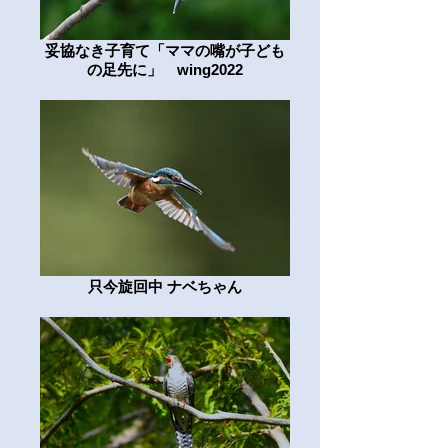
妥協なき子育て「ママの嘴が子ども
の足先に」 wing2022
只今旋回中 ナベちゃん