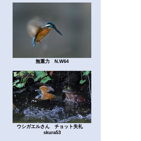
無重力 N.W64
ウシガエルさん チョット失礼
skura53