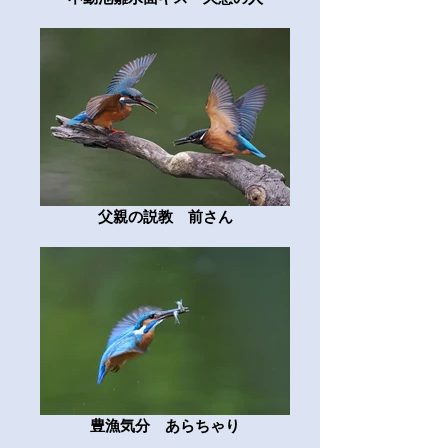
父親の説教 前さん
豊漁気分 あらちゃり