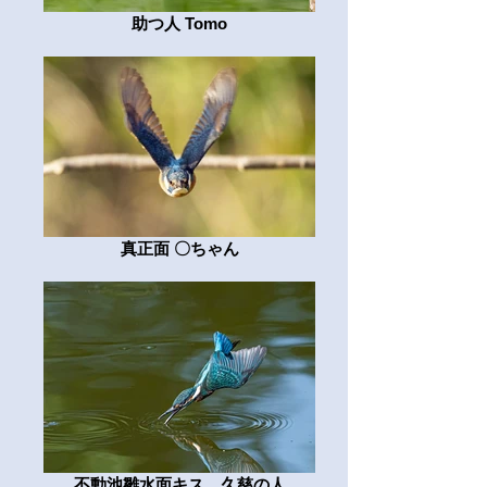
助つ人 Tomo
真正面 〇ちゃん
不動池雛水面キス 久慈の人