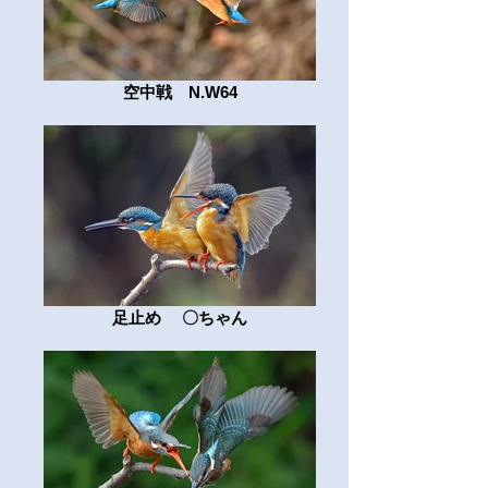
空中戦 N.W64
足止め 〇ちゃん