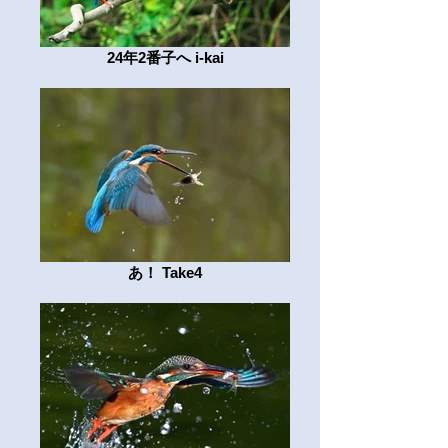
24年2番子へ i-kai
あ！ Take4