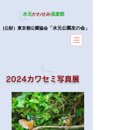
水元
かわせみ
倶楽部
(公財）東京都公園協会
「水元公園友の会」
​2024カワセミ写真展