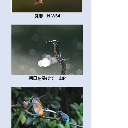
良妻 N.W64
朝日を浴びて 山P