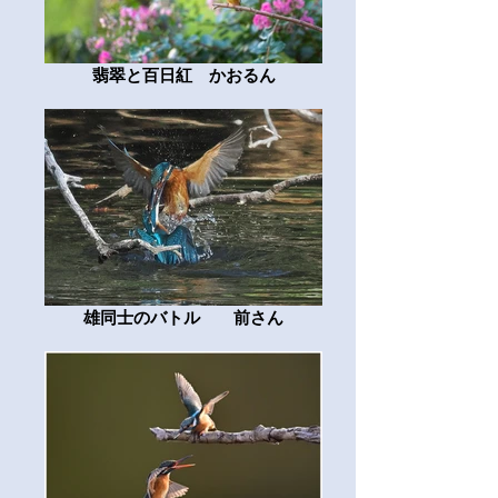
翡翠と百日紅 かおるん
雄同士のバトル 前さん