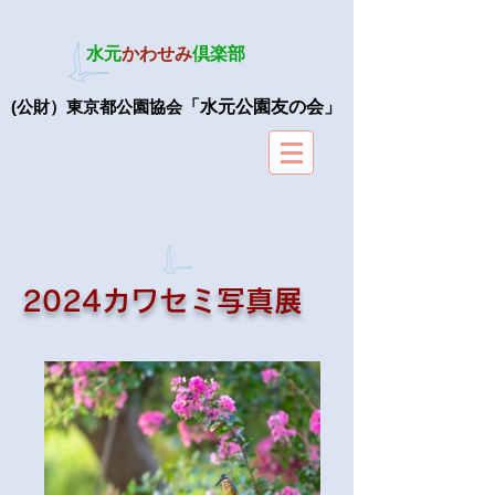
水元
かわせみ
倶楽部
(公財）東京都公園協会
「水元公園友の会」
​2024カワセミ写真展