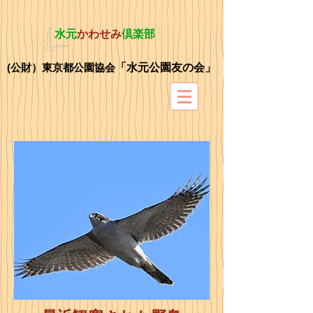
水元
かわせみ
倶楽部
(公財）東京都公園協会
「水元公園友の会」