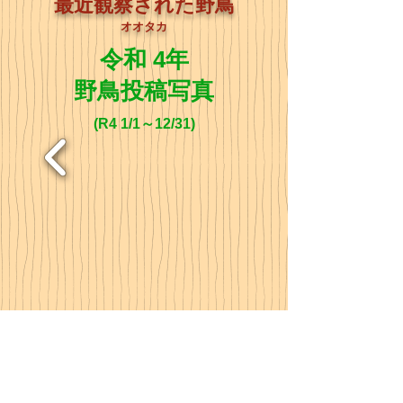
最近観察された野鳥
オオタカ
令和 4年
野鳥投稿写真
(R4 1/1～12/31
)