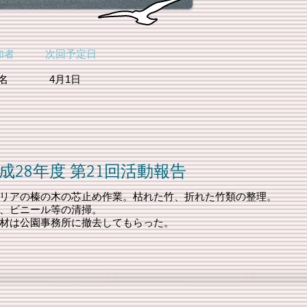
加者 次回予定日
27名
4月1日
第21回活動報告
リアの榛の木の芯止め作業。枯れた竹、折れた竹類の整理。
、ビニール等の清掃。
材は公園事務所に撤去してもらった。