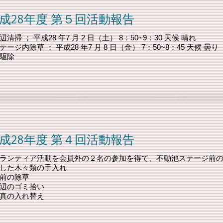
 第５回活動報告
掃 ； 平成28 年7 月 2 日（土） 8：50~9：30 天候 晴れ
ジ内除草 ； 平成28 年7 月 8 日（金） 7：50~8：45 天候 曇り
駆除
 第４回活動報告
ランティア活動を会員外の２名の参加を得て、不動池ステージ前
した木々類の手入れ
前の除草
辺のゴミ拾い
真の入れ替え