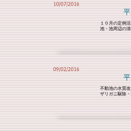
10/07/2016
平成28年度 第
１０月の定例活
池・池周辺の清
09/02/2016
平成28年度 第
不動池の水質改
ザリガニ駆除・