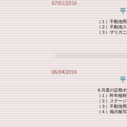
07/01/2016
平成28年度
（１）不動池周辺清
（２）不動池ステー
（３）ザリガニ
06/04/2016
平成28年度
６月度の定期ボ
（１）昨年植樹
（２）ステージ
（３）不動池周
（４）掲示板写