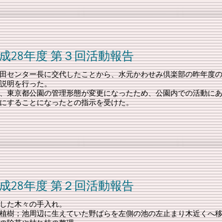
 第３回活動報告
田センター長に交代したことから、水元かわせみ倶楽部の昨年度
説明を行った。
、東京都公園の管理形態が変更になったため、公園内での活動に
にすることになったとの指示を受けた。
 第２回活動報告
した木々の手入れ。
植樹；池周辺に生えていた野ばらを左側の池の左止まり木近くへ