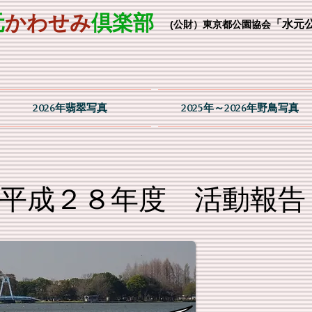
元
かわせみ
倶楽部
「水元
(公財）東京都公園協会
2026年翡翠写真
2025年～2026年野鳥写真
平成２８年度 活動報告