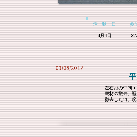
活 動 日 参
3月4日 
03/08/2017
平成28年度 
左右池の中間エ
廃材の撤去、瓶
撤去した竹、廃