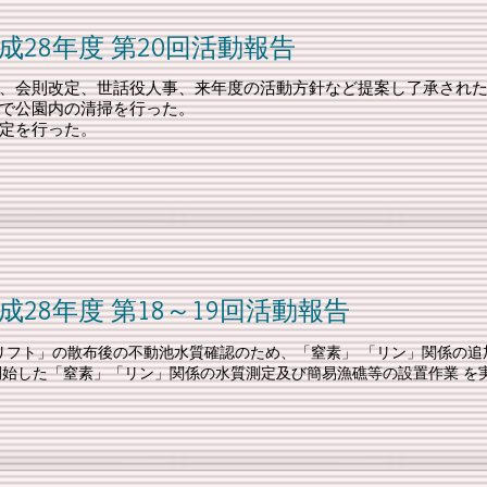
第20回活動報告
、会則改定、世話役人事、来年度の活動方針など提案し了承され
で公園内の清掃を行った。
定を行った。
18～19回活動報告
リフト」の散布後の不動池水質確認のため、「窒素」 「リン」関係の追
ら開始した「窒素」「リン」関係の水質測定及び簡
易漁礁等の設置作業 を